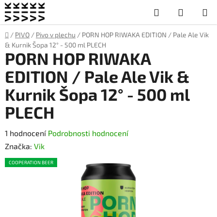
Přejít
Hledat
NÁKUP
na
obsah
KOŠÍK
Domů
/
PIVO
/
Pivo v plechu
/
PORN HOP RIWAKA EDITION / Pale Ale Vik
& Kurnik Šopa 12° - 500 ml PLECH
PORN HOP RIWAKA
EDITION / Pale Ale Vik &
Kurnik Šopa 12° - 500 ml
PLECH
Průměrné
1 hodnocení
Podrobnosti hodnocení
hodnocení
Značka:
Vik
produktu
COOPERATION BEER
je
4,0
z
5