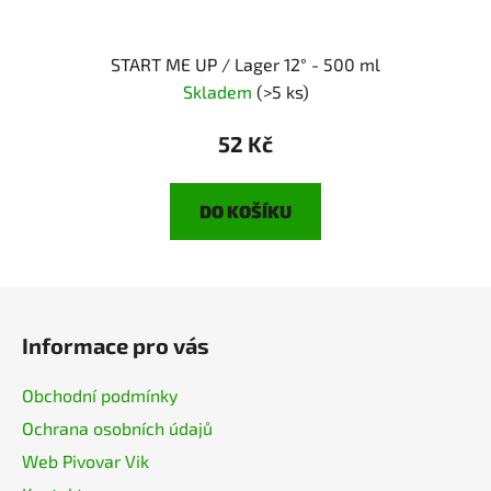
START ME UP / Lager 12° - 500 ml
Skladem
(>5 ks)
52 Kč
DO KOŠÍKU
Z
á
Informace pro vás
p
a
Obchodní podmínky
t
Ochrana osobních údajů
í
Web Pivovar Vik