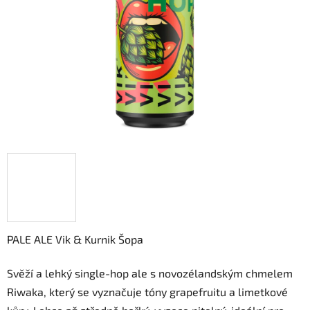
hvězdiček.
PALE ALE Vik & Kurnik Šopa
Svěží a lehký single-hop ale s novozélandským chmelem
Riwaka, který se vyznačuje tóny grapefruitu a limetkové