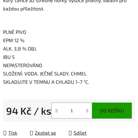
kůry. Lehce až středně hořký, vysoce pitelný, ideální pro
každou příležitost.
PLNÉ PIVO
EPM 12 %
ALK. 3,8 % OBJ.
IBU 5
NEPASTEROVÁNO
SLOŽENÍ:
VODA, JEČNÉ SLADY, CHMEL
SKLADUJTE V TEMNU A CHLADU 1–7 °C.
94 Kč
/ ks
DO KOŠÍKU
Měrná cena:
Tisk
Zeptat se
Sdílet