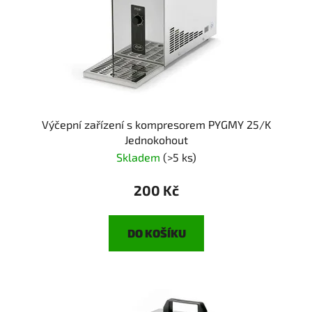
o
u
d
k
u
t
k
ů
t
ů
Výčepní zařízení s kompresorem PYGMY 25/K
Jednokohout
Skladem
(>5 ks)
200 Kč
DO KOŠÍKU