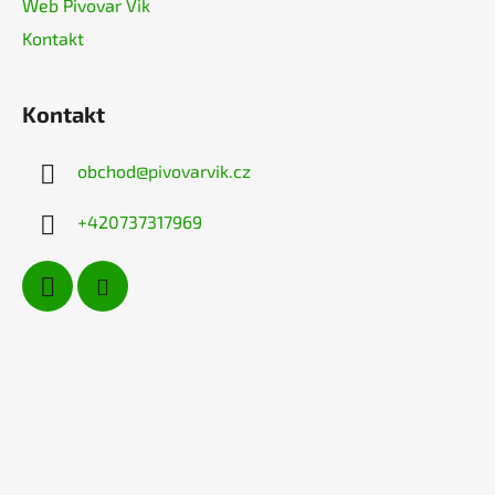
Web Pivovar Vik
r
v
Kontakt
k
y
v
Kontakt
ý
p
obchod
@
pivovarvik.cz
i
s
+420737317969
u