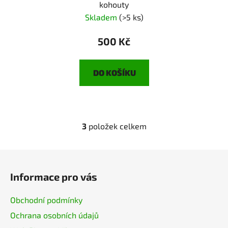
kohouty
Skladem
(>5 ks)
500 Kč
DO KOŠÍKU
3
položek celkem
O
v
l
Z
á
á
d
Informace pro vás
p
a
a
c
Obchodní podmínky
t
í
Ochrana osobních údajů
í
p