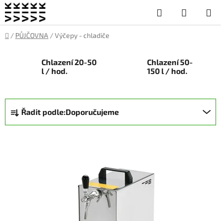
Přejít
Hledat
NÁKUP
na
obsah
KOŠÍK
Domů
/
PŮJČOVNA
/
Výčepy - chladiče
Chlazení 20-50
Chlazení 50-
l / hod.
150 l / hod.
Ř
Řadit podle:
Doporučujeme
a
z
V
e
ý
n
p
í
i
p
s
r
p
o
r
d